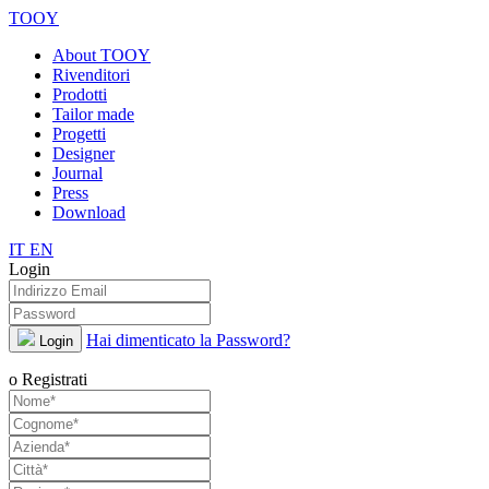
TOOY
About TOOY
Rivenditori
Prodotti
Tailor made
Progetti
Designer
Journal
Press
Download
IT
EN
Login
Hai dimenticato la Password?
Login
o Registrati