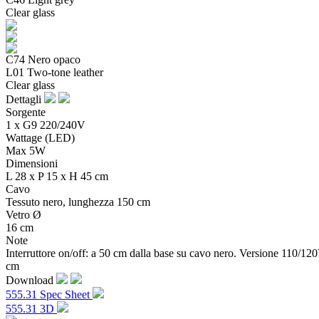
Clear glass
C74 Nero opaco
L01 Two-tone leather
Clear glass
Dettagli
Sorgente
1 x G9 220/240V
Wattage (LED)
Max 5W
Dimensioni
L 28 x P 15 x H 45 cm
Cavo
Tessuto nero, lunghezza 150 cm
Vetro Ø
16 cm
Note
Interruttore on/off: a 50 cm dalla base su cavo nero. Versione 110/12
cm
Download
555.31 Spec Sheet
555.31 3D