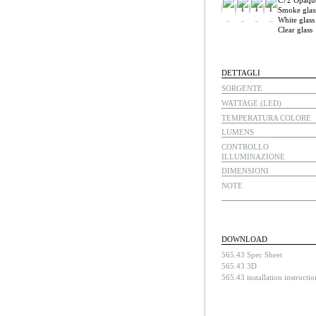
C72 Opaque
1
1
1
Smoke glas
White glass
Clear glass
DETTAGLI
SORGENTE
WATTAGE (LED)
TEMPERATURA COLORE
LUMENS
CONTROLLO
ILLUMINAZIONE
DIMENSIONI
NOTE
DOWNLOAD
565.43 Spec Sheet
565.43 3D
565.43 installation instructio