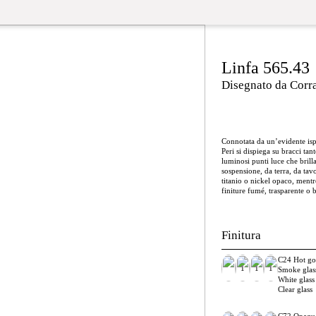
Linfa 565.43
Disegnato da Corr
Connotata da un’evidente ispi
Peri si dispiega su bracci ta
luminosi punti luce che bril
sospensione, da terra, da tavo
titanio o nickel opaco, mentr
finiture fumé, trasparente o b
Finitura
C24 Hot go
1
1
1
Smoke glas
White glass
Clear glass