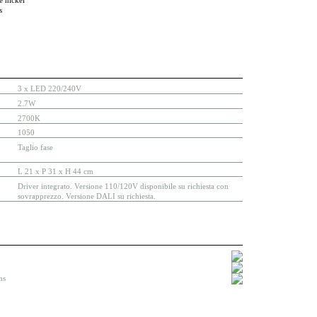
 nickel
s
3 x LED 220/240V
2.7W
2700K
1050
Taglio fase
L 21 x P 31 x H 44 cm
Driver integrato. Versione 110/120V disponibile su richiesta con
sovrapprezzo. Versione DALI su richiesta.
ns