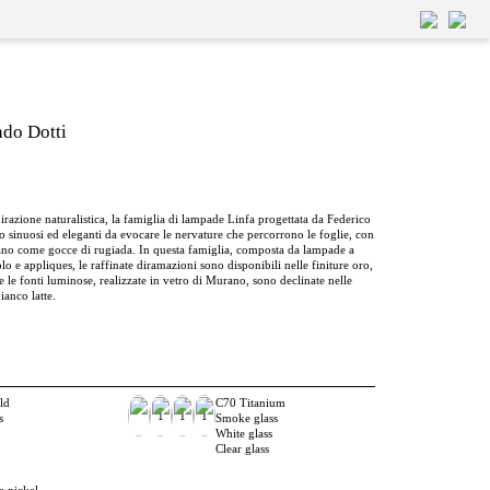
ado Dotti
razione naturalistica, la famiglia di lampade Linfa progettata da Federico
nto sinuosi ed eleganti da evocare le nervature che percorrono le foglie, con
lano come gocce di rugiada. In questa famiglia, composta da lampade a
lo e appliques, le raffinate diramazioni sono disponibili nelle finiture oro,
e le fonti luminose, realizzate in vetro di Murano, sono declinate nelle
ianco latte.
ld
C70 Titanium
1
1
1
s
Smoke glass
White glass
Clear glass