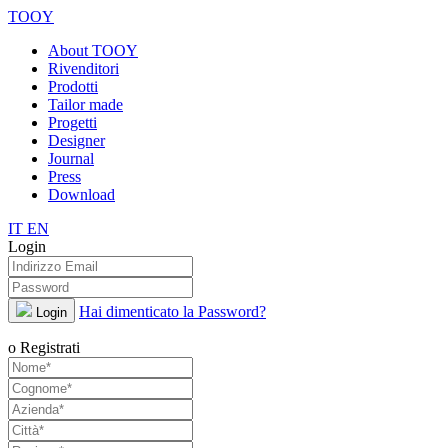
TOOY
About TOOY
Rivenditori
Prodotti
Tailor made
Progetti
Designer
Journal
Press
Download
IT
EN
Login
Hai dimenticato la Password?
Login
o Registrati